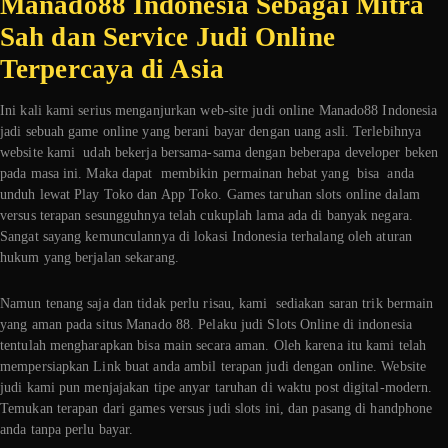
Manado88 Indonesia Sebagai Mitra
Sah dan Service Judi Online
Terpercaya di Asia
Ini kali kami serius menganjurkan web-site judi online Manado88 Indonesia
jadi sebuah game online yang berani bayar dengan uang asli. Terlebihnya
website kami udah bekerja bersama-sama dengan beberapa developer beken
pada masa ini. Maka dapat membikin permainan hebat yang bisa anda
unduh lewat Play Toko dan App Toko. Games taruhan slots online dalam
versus terapan sesungguhnya telah cukuplah lama ada di banyak negara.
Sangat sayang kemunculannya di lokasi Indonesia terhalang oleh aturan
hukum yang berjalan sekarang.
Namun tenang saja dan tidak perlu risau, kami sediakan saran trik bermain
yang aman pada situs Manado 88. Pelaku judi Slots Online di indonesia
tentulah mengharapkan bisa main secara aman. Oleh karena itu kami telah
mempersiapkan Link buat anda ambil terapan judi dengan online. Website
judi kami pun menjajakan tipe anyar taruhan di waktu post digital-modern.
Temukan terapan dari games versus judi slots ini, dan pasang di handphone
anda tanpa perlu bayar.