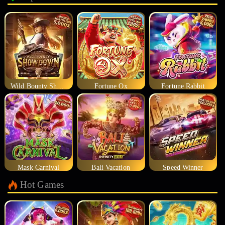
Wild Bounty Showdown
Fortune Ox
Fortune Rabbit
Mask Carnival
Bali Vacation
Speed Winner
Hot Games