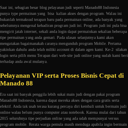
Saat ini, sebagian besar blog pelayanan judi seperti Manado88 Indonesia
punya type permainan yang bisa kalian akses dengan program. Walau ini
bukanlah termaksud terapan baru pada permainan online, ada banyak yang
sebelumnya mengenal kehadiran program judi ini. Program judi ini pula bisa
mengirit jatah internet, sekali anda login dapat permainkan sekalian beberapa
tipe permainan yang anda gemari. Pada ulasan selanjutnya kami akan
mengatakan bagaimanakah caranya mengunduh program Mobile. Pertama
yakinkan dahulu anda telah miliki account di dalam agen kami. Ke-2 silakan
login serta pilih menu Terapan dari web-site judi online yang sudah kami beri
terhadap anda awal mulanya.
Pelayanan VIP serta Proses Bisnis Cepat di
Manado 88
Era saat ini banyak penggila lebih sukai main judi dengan pakai program
Manado88 Indonesia, karena dapat mereka akses dengan cara gratis serta
efektif. Anda tak usah terasa kurang percaya diri kembali untuk bermain judi
online walau belum punya computer atau notebook. Karena mulai dari tahun
2015 seluruhnya tipe perjudian online yang ada udah mempunyai versus
program mobile. Rerata warga pemula masih menduga apabila ingin bermain