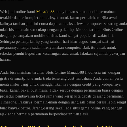
Web judi online kami
Manado 88
menyiapkan semua model permainan
terakhir dan terkomplet dan dahsyat untuk kamu permainkan. Bila awal
kalinya taruhan judi ini cuma dapat anda akses lewat computer, sekarang anda
udah bisa memainkan cukup dengan pakai hp. Metode taruhan Slots Online
dengan penampakan mobile di situs kami sangat populer di waktu ini.
Sehingaa penampilan hp yang tambah hari kian bagus, sampai saat ini
peranannya hampir sudah menyamakan computer. Baik itu untuk untuk
sekedar penuhi keperluan kesenangan atau untuk lakukan sejumlah pekerjaan
harian.
Anda bisa mainkan taruhan Slots Online Manado88 Indonesia ini dengan
gratis di smartphone anda tiada terserang cost tambahan. Anda cuman perlu
mentransfer uang untuk menggantikannya dengan credit yang kedepannya
bakal kalian pakai buat main. Tidak serupa dengan permainan biasa dengan
prosedur pembayaran ticket sama yang kerap kita dapati di ajang permainan
Timezone. Pastinya bermain-main dengan uang asli bakal berasa lebih sengit
buat banyak bettor. Jarang-jarang sekali ada situs game online yang pengen
ajak anda bermain permainan berpendapatan uang asli.